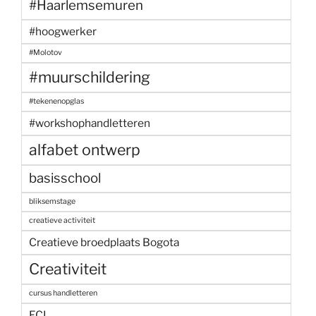
#Haarlemsemuren
#hoogwerker
#Molotov
#muurschildering
#tekenenopglas
#workshophandletteren
alfabet ontwerp
basisschool
bliksemstage
creatieve activiteit
Creatieve broedplaats Bogota
Creativiteit
cursus handletteren
ECL