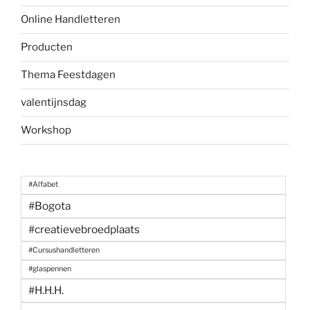
Online Handletteren
Producten
Thema Feestdagen
valentijnsdag
Workshop
#Alfabet
#Bogota
#creatievebroedplaats
#Cursushandletteren
#glaspennen
#H.H.H.