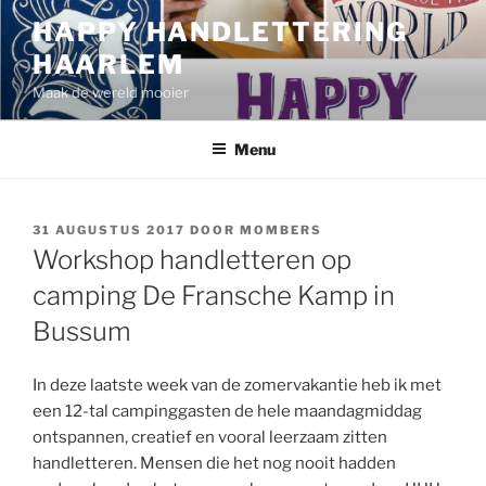
Ga
HAPPY HANDLETTERING
naar
HAARLEM
de
inhoud
Maak de wereld mooier
Menu
GEPLAATST
31 AUGUSTUS 2017
DOOR
MOMBERS
OP
Workshop handletteren op
camping De Fransche Kamp in
Bussum
In deze laatste week van de zomervakantie heb ik met
een 12-tal campinggasten de hele maandagmiddag
ontspannen, creatief en vooral leerzaam zitten
handletteren. Mensen die het nog nooit hadden