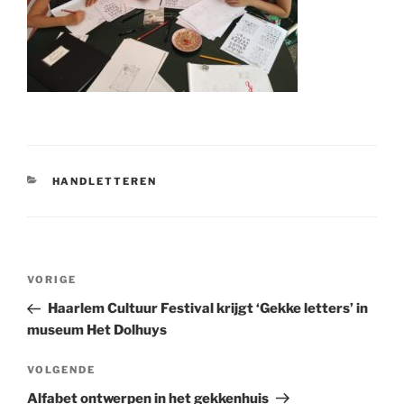
CATEGORIEËN
HANDLETTEREN
Bericht
Vorig
VORIGE
navigatie
bericht
Haarlem Cultuur Festival krijgt ‘Gekke letters’ in
museum Het Dolhuys
Volgend
VOLGENDE
bericht
Alfabet ontwerpen in het gekkenhuis