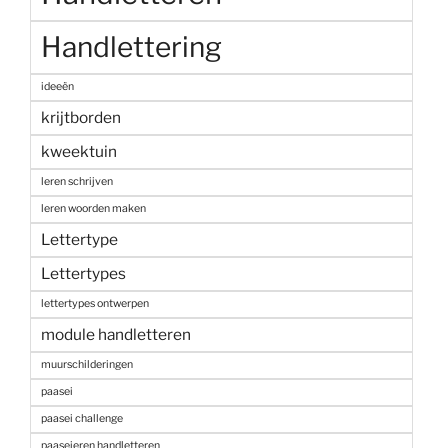
Handlettering
ideeën
krijtborden
kweektuin
leren schrijven
leren woorden maken
Lettertype
Lettertypes
lettertypes ontwerpen
module handletteren
muurschilderingen
paasei
paasei challenge
paaseieren handletteren