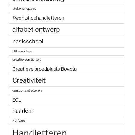
#tekenenopglas
#workshophandletteren
alfabet ontwerp
basisschool
bliksemstage
creatieve activiteit
Creatieve broedplaats Bogota
Creativiteit
cursus handletteren
ECL
haarlem
Halfweg
Handletteren