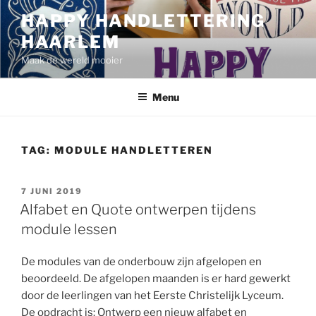
Ga
HAPPY HANDLETTERING
naar
HAARLEM
de
inhoud
Maak de wereld mooier
Menu
TAG:
MODULE HANDLETTEREN
GEPLAATST
7 JUNI 2019
OP
Alfabet en Quote ontwerpen tijdens
module lessen
De modules van de onderbouw zijn afgelopen en
beoordeeld. De afgelopen maanden is er hard gewerkt
door de leerlingen van het Eerste Christelijk Lyceum.
De opdracht is: Ontwerp een nieuw alfabet en