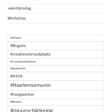
valentijnsdag
Workshop
#Alfabet
#Bogota
#creatievebroedplaats
#Cursushandletteren
#glaspennen
#H.H.H.
#Haarlemsemuren
#hoogwerker
#Molotov
#muurschildering