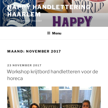
Ga
HAPPY HANDLETTERING
naar
HAARLEM
de
inhoud
Maak de wereld mooier
Menu
MAAND:
NOVEMBER 2017
GEPLAATST
23 NOVEMBER 2017
OP
Workshop krijtbord handletteren voor de
horeca