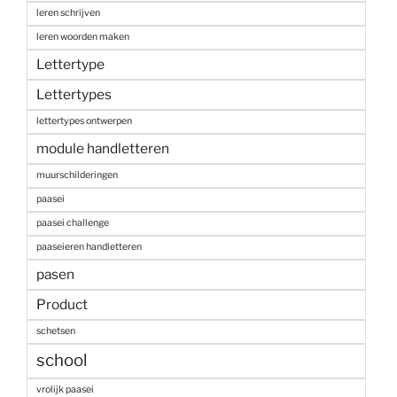
leren schrijven
leren woorden maken
Lettertype
Lettertypes
lettertypes ontwerpen
module handletteren
muurschilderingen
paasei
paasei challenge
paaseieren handletteren
pasen
Product
schetsen
school
vrolijk paasei