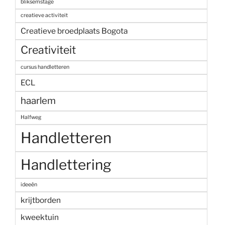
bliksemstage
creatieve activiteit
Creatieve broedplaats Bogota
Creativiteit
cursus handletteren
ECL
haarlem
Halfweg
Handletteren
Handlettering
ideeën
krijtborden
kweektuin