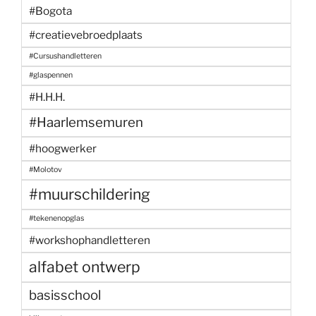
#Bogota
#creatievebroedplaats
#Cursushandletteren
#glaspennen
#H.H.H.
#Haarlemsemuren
#hoogwerker
#Molotov
#muurschildering
#tekenenopglas
#workshophandletteren
alfabet ontwerp
basisschool