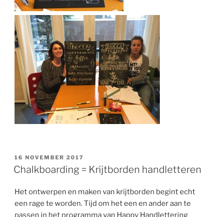
GEPLAATST
16 NOVEMBER 2017
OP
Chalkboarding = Krijtborden handletteren
Het ontwerpen en maken van krijtborden begint echt
een rage te worden. Tijd om het een en ander aan te
passen in het programma van Happy Handlettering