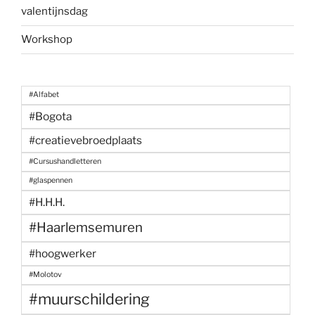
valentijnsdag
Workshop
#Alfabet
#Bogota
#creatievebroedplaats
#Cursushandletteren
#glaspennen
#H.H.H.
#Haarlemsemuren
#hoogwerker
#Molotov
#muurschildering