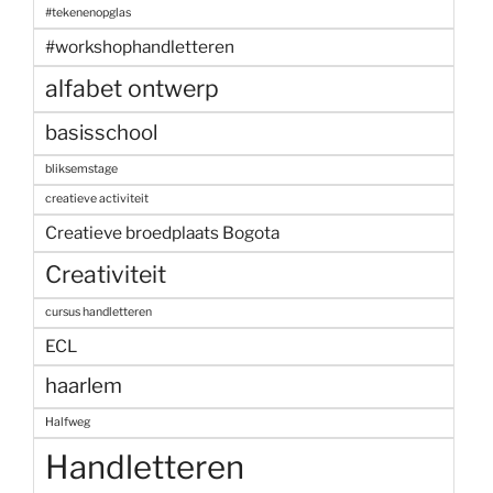
#tekenenopglas
#workshophandletteren
alfabet ontwerp
basisschool
bliksemstage
creatieve activiteit
Creatieve broedplaats Bogota
Creativiteit
cursus handletteren
ECL
haarlem
Halfweg
Handletteren