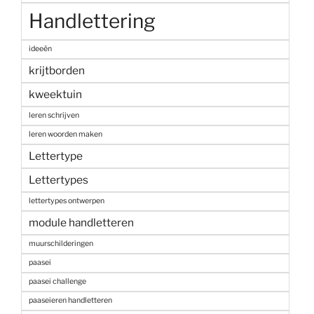
Handlettering
ideeën
krijtborden
kweektuin
leren schrijven
leren woorden maken
Lettertype
Lettertypes
lettertypes ontwerpen
module handletteren
muurschilderingen
paasei
paasei challenge
paaseieren handletteren