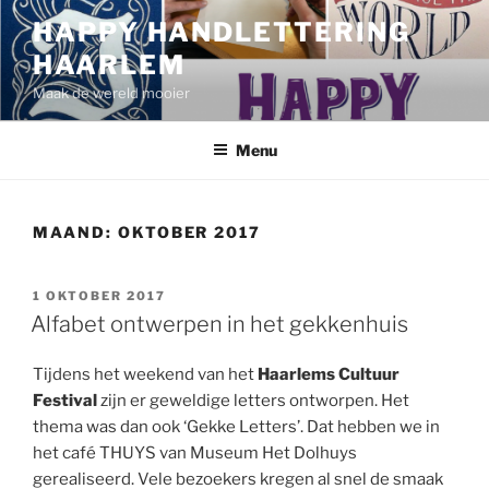
Ga
HAPPY HANDLETTERING
naar
HAARLEM
de
inhoud
Maak de wereld mooier
Menu
MAAND:
OKTOBER 2017
GEPLAATST
1 OKTOBER 2017
OP
Alfabet ontwerpen in het gekkenhuis
Tijdens het weekend van het
Haarlems Cultuur
Festival
zijn er geweldige letters ontworpen. Het
thema was dan ook ‘Gekke Letters’. Dat hebben we in
het café THUYS van Museum Het Dolhuys
gerealiseerd. Vele bezoekers kregen al snel de smaak