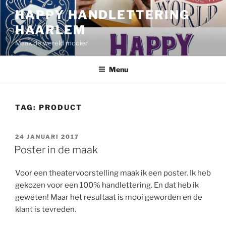
Ga
HAPPY HANDLETTERING
naar
HAARLEM
de
inhoud
Maak de wereld mooier
Menu
TAG:
PRODUCT
GEPLAATST
24 JANUARI 2017
OP
Poster in de maak
Voor een theatervoorstelling maak ik een poster. Ik heb
gekozen voor een 100% handlettering. En dat heb ik
geweten! Maar het resultaat is mooi geworden en de
klant is tevreden.