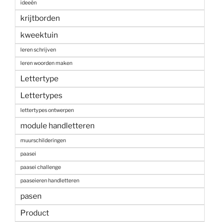
ideeën
krijtborden
kweektuin
leren schrijven
leren woorden maken
Lettertype
Lettertypes
lettertypes ontwerpen
module handletteren
muurschilderingen
paasei
paasei challenge
paaseieren handletteren
pasen
Product