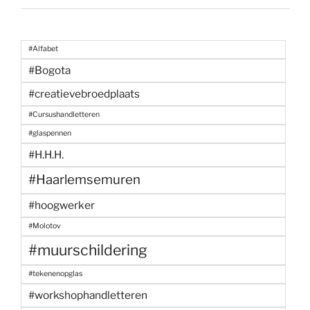
#Alfabet
#Bogota
#creatievebroedplaats
#Cursushandletteren
#glaspennen
#H.H.H.
#Haarlemsemuren
#hoogwerker
#Molotov
#muurschildering
#tekenenopglas
#workshophandletteren