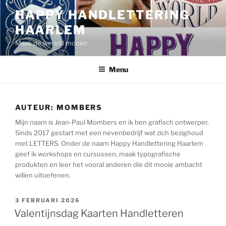
Ga
HAPPY HANDLETTERING
naar
HAARLEM
de
inhoud
Maak de wereld mooier
Menu
AUTEUR:
MOMBERS
Mijn naam is Jean-Paul Mombers en ik ben grafisch ontwerper.
Sinds 2017 gestart met een nevenbedrijf wat zich bezighoud
met LETTERS. Onder de naam Happy Handlettering Haarlem
geef ik workshops en cursussen, maak typografische
produkten en leer het vooral anderen die dit mooie ambacht
willen uitoefenen.
GEPLAATST
3 FEBRUARI 2026
OP
Valentijnsdag Kaarten Handletteren