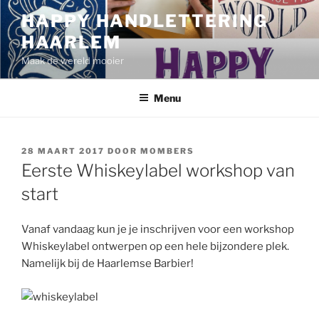
Ga
HAPPY HANDLETTERING
naar
HAARLEM
de
inhoud
Maak de wereld mooier
Menu
GEPLAATST
28 MAART 2017
DOOR
MOMBERS
OP
Eerste Whiskeylabel workshop van
start
Vanaf vandaag kun je je inschrijven voor een workshop
Whiskeylabel ontwerpen op een hele bijzondere plek.
Namelijk bij de Haarlemse Barbier!