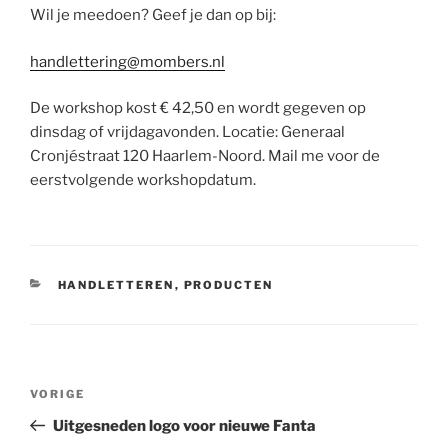
Wil je meedoen? Geef je dan op bij:
handlettering@mombers.nl
De workshop kost € 42,50 en wordt gegeven op
dinsdag of vrijdagavonden. Locatie: Generaal
Cronjéstraat 120 Haarlem-Noord. Mail me voor de
eerstvolgende workshopdatum.
CATEGORIEËN
HANDLETTEREN
,
PRODUCTEN
Bericht
Vorig
VORIGE
navigatie
bericht
Uitgesneden logo voor nieuwe Fanta