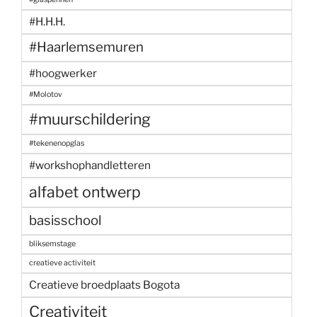
#H.H.H.
#Haarlemsemuren
#hoogwerker
#Molotov
#muurschildering
#tekenenopglas
#workshophandletteren
alfabet ontwerp
basisschool
bliksemstage
creatieve activiteit
Creatieve broedplaats Bogota
Creativiteit