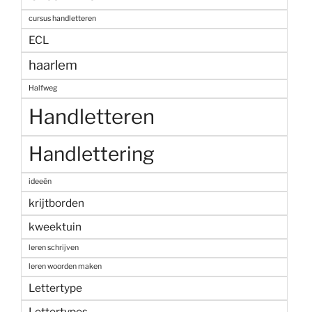
cursus handletteren
ECL
haarlem
Halfweg
Handletteren
Handlettering
ideeën
krijtborden
kweektuin
leren schrijven
leren woorden maken
Lettertype
Lettertypes