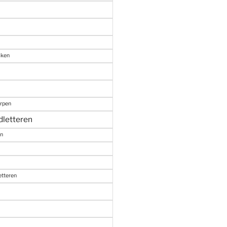
aken
erpen
dletteren
en
etteren