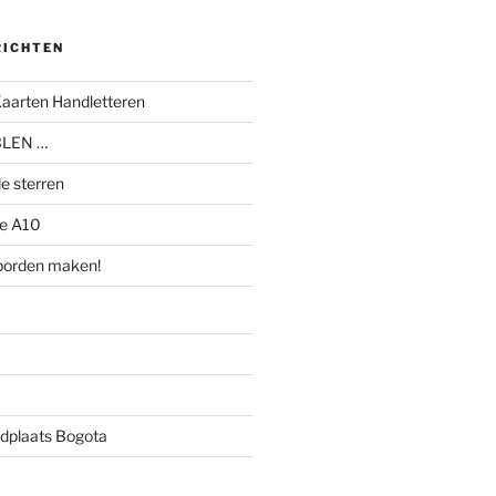
RICHTEN
Kaarten Handletteren
BLEN …
e sterren
e A10
tborden maken!
dplaats Bogota