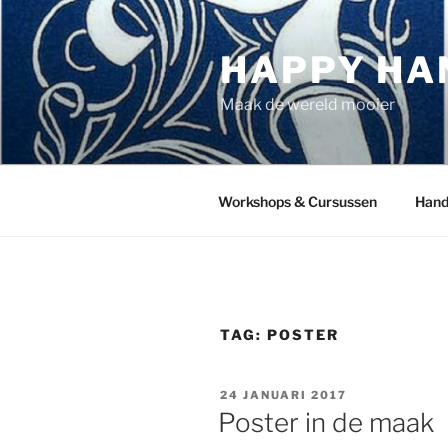
Ga
naar
HAPPY HA
de
inhoud
Maak de wereld mooier
Workshops & Cursussen
Hand
TAG:
POSTER
GEPLAATST
24 JANUARI 2017
OP
Poster in de maak