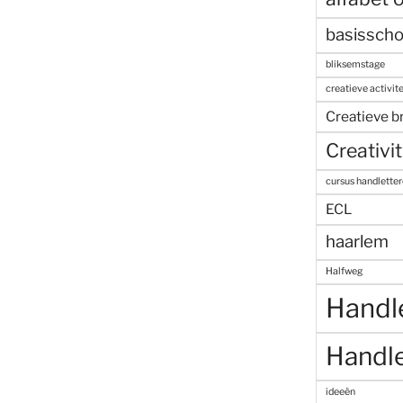
basisscho
bliksemstage
creatieve activite
Creatieve b
Creativit
cursus handlette
ECL
haarlem
Halfweg
Handl
Handle
ideeën