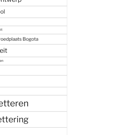
ol
it
roedplaats Bogota
eit
ren
etteren
ttering