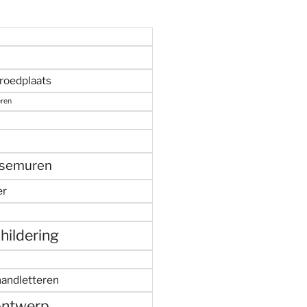
roedplaats
eren
semuren
er
ildering
andletteren
ontwerp