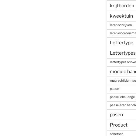
krijtborden
kweektuin
leren schrijven
leren woorden m
Lettertype
Lettertypes
lettertypes ontw
module han
muurschildering
paasei
paasei challenge
paaseieren handl
pasen
Product
schetsen