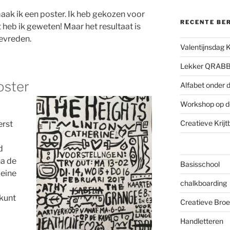
aak ik een poster. Ik heb gekozen voor
RECENTE BE
 heb ik geweten! Maar het resultaat is
tevreden.
Valentijnsdag 
Lekker QRAB
oster
Alfabet onder d
Workshop op d
Creatieve Krij
erst
d
na de
Basisschool
leine
chalkboarding
 kunt
Creatieve Broe
Handletteren