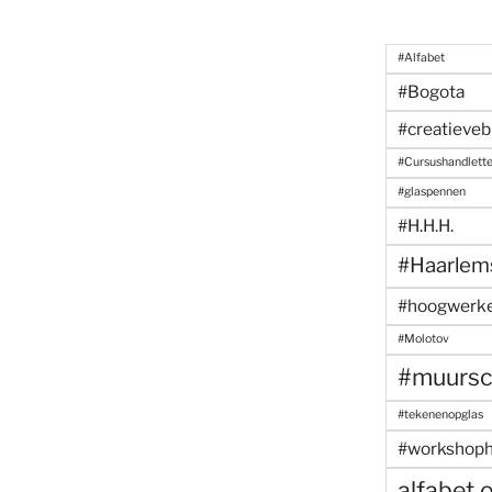
#Alfabet
#Bogota
#creatieveb
#Cursushandlett
#glaspennen
#H.H.H.
#Haarlem
#hoogwerk
#Molotov
#muursch
#tekenenopglas
#workshoph
alfabet 