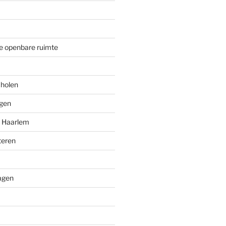
e openbare ruimte
cholen
ngen
n Haarlem
teren
agen