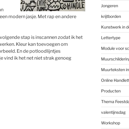
Jongeren
an
krijtborden
n een modern jasje. Met rap en andere
Kunstwerk in d
e volgende stap is inscannen zodat ik het
Lettertype
ewerken. Kleur kan toevoegen om
Module voor s
rbeeld. En de potloodlijntjes
vind ik het net niet strak genoeg
Muurschilderi
Muurteksten i
Online Handlet
Producten
Thema Feestd
valentijnsdag
Workshop