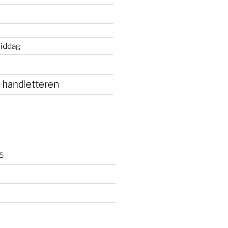
iddag
 handletteren
5