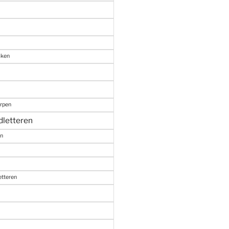
aken
erpen
dletteren
en
etteren