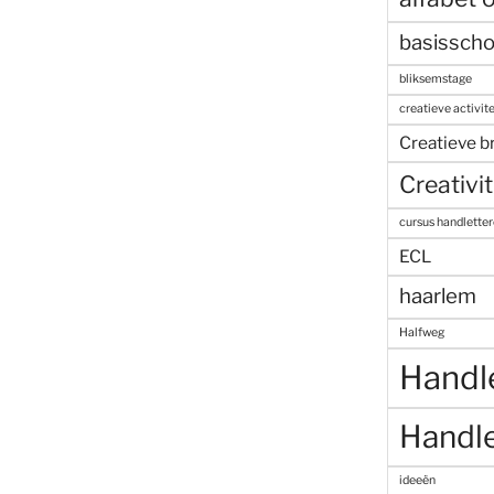
basisscho
bliksemstage
creatieve activite
Creatieve b
Creativit
cursus handlette
ECL
haarlem
Halfweg
Handl
Handle
ideeën