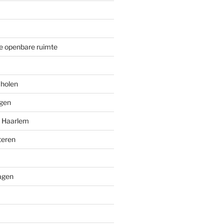
e openbare ruimte
cholen
ngen
n Haarlem
teren
agen