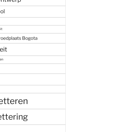
ol
it
roedplaats Bogota
eit
ren
etteren
ttering