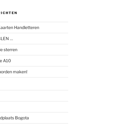
RICHTEN
Kaarten Handletteren
BLEN …
e sterren
e A10
tborden maken!
dplaats Bogota