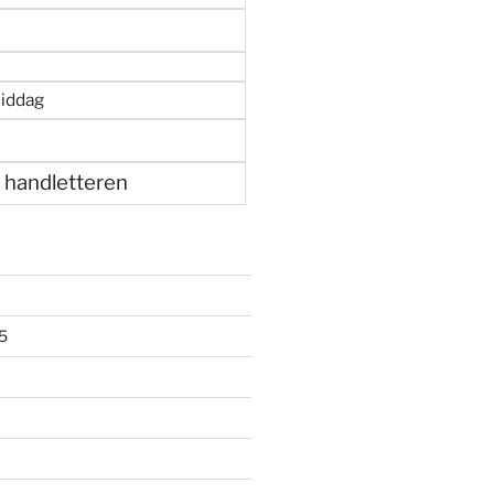
iddag
 handletteren
5