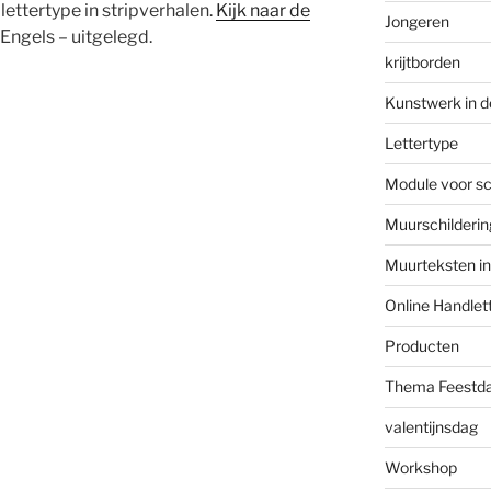
lettertype in stripverhalen.
Kijk naar de
Jongeren
t Engels – uitgelegd.
krijtborden
Kunstwerk in d
Lettertype
Module voor s
Muurschilderi
Muurteksten i
Online Handlet
Producten
Thema Feestd
valentijnsdag
Workshop