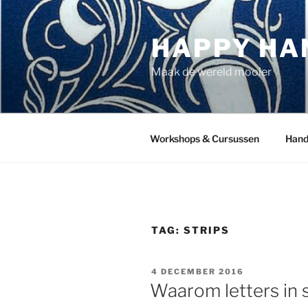
Ga
naar
HAPPY HA
de
inhoud
Maak de wereld mooier
Workshops & Cursussen
Hand
TAG:
STRIPS
GEPLAATST
4 DECEMBER 2016
OP
Waarom letters in st