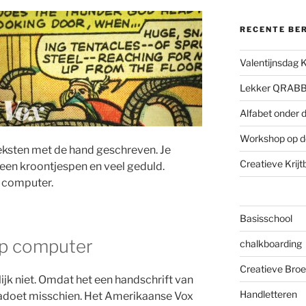
RECENTE BE
Valentijnsdag 
Lekker QRAB
Alfabet onder d
Workshop op d
eksten met de hand geschreven. Je
Creatieve Krij
een kroontjespen en veel geduld.
 computer.
Basisschool
op computer
chalkboarding
Creatieve Broe
lijk niet. Omdat het een handschrift van
Handletteren
 nadoet misschien. Het Amerikaanse Vox