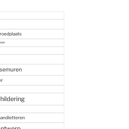
roedplaats
eren
semuren
er
ildering
andletteren
ontwerp