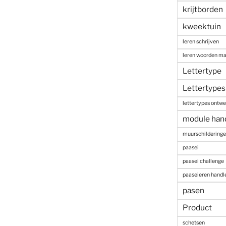
krijtborden
kweektuin
leren schrijven
leren woorden m
Lettertype
Lettertypes
lettertypes ontw
module han
muurschildering
paasei
paasei challenge
paaseieren handl
pasen
Product
schetsen