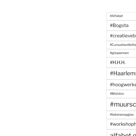
#Alfabet
#Bogota
#creatieveb
#Cursushandlett
#glaspennen
#H.H.H.
#Haarlem
#hoogwerk
#Molotov
#muursch
#tekenenopglas
#workshoph
alfabet 