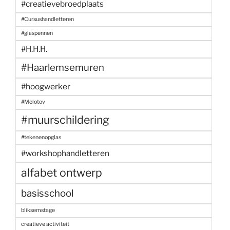
#creatievebroedplaats
#Cursushandletteren
#glaspennen
#H.H.H.
#Haarlemsemuren
#hoogwerker
#Molotov
#muurschildering
#tekenenopglas
#workshophandletteren
alfabet ontwerp
basisschool
bliksemstage
creatieve activiteit