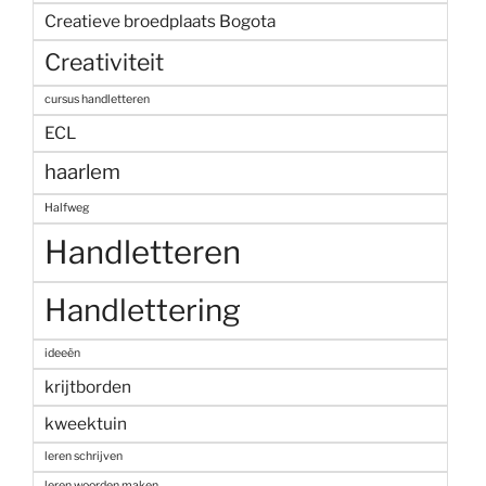
Creatieve broedplaats Bogota
Creativiteit
cursus handletteren
ECL
haarlem
Halfweg
Handletteren
Handlettering
ideeën
krijtborden
kweektuin
leren schrijven
leren woorden maken