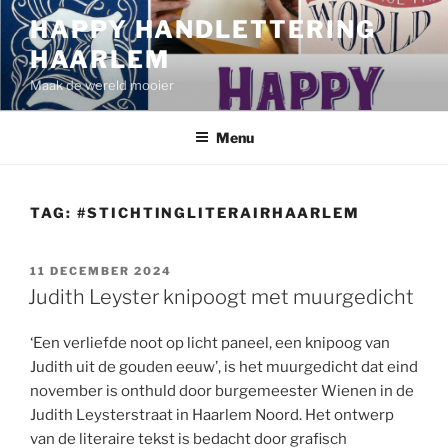
Ga
HAPPY HANDLETTERING
naar
HAARLEM
de
inhoud
Maak de wereld mooier
Menu
TAG:
#STICHTINGLITERAIRHAARLEM
GEPLAATST
11 DECEMBER 2024
OP
Judith Leyster knipoogt met muurgedicht
‘Een verliefde noot op licht paneel, een knipoog van
Judith uit de gouden eeuw’, is het muurgedicht dat eind
november is onthuld door burgemeester Wienen in de
Judith Leysterstraat in Haarlem Noord. Het ontwerp
van de literaire tekst is bedacht door grafisch