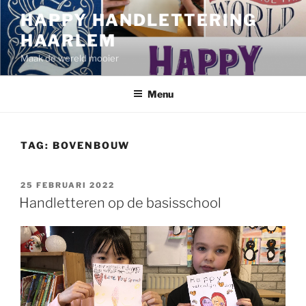
Ga
HAPPY HANDLETTERING
naar
HAARLEM
de
inhoud
Maak de wereld mooier
Menu
TAG:
BOVENBOUW
GEPLAATST
25 FEBRUARI 2022
OP
Handletteren op de basisschool