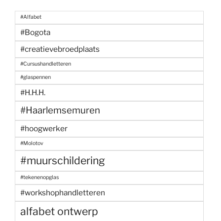
#Alfabet
#Bogota
#creatievebroedplaats
#Cursushandletteren
#glaspennen
#H.H.H.
#Haarlemsemuren
#hoogwerker
#Molotov
#muurschildering
#tekenenopglas
#workshophandletteren
alfabet ontwerp