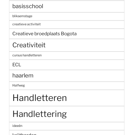
basisschool
bliksemstage
creatieve activiteit
Creatieve broedplaats Bogota
Creativiteit
cursus handletteren
ECL
haarlem
Halfweg
Handletteren
Handlettering
ideeën