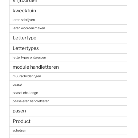
krijtborden
kweektuin
leren schrijven
leren woorden maken
Lettertype
Lettertypes
lettertypes ontwerpen
module handletteren
muurschilderingen
paasei
paasei challenge
paaseieren handletteren
pasen
Product
schetsen